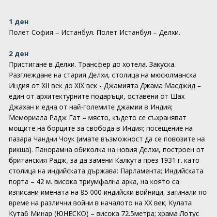
1 ден
Полет София – Истанбул. Полет Истанбул – Делхи.
2 ден
Пристигане в Делхи. Трансфер до хотела. Закуска.
Разглеждане на стария Делхи, столица на мюсюлманска
Индия от ХII век до XIX век - Джамията Джама Масджид –
един от архитектурните подаръци, оставени от Шах
Джахан и една от най-големите джамии в Индия;
Мемориала Радж Гат – място, където се съхраняват
мощите на борците за свобода в Индия; посещение на
пазара Чандни Чоук (имате възможност да се повозите на
рикша). Панорамна обиколка на новия Делхи, построен от
британския Радж, за да замени Калкута през 1931 г. като
столица на индийската държава: Парламента; Индийската
порта – 42 м. висока триумфална арка, на която са
изписани имената на 85 000 индийски войници, загинали по
време на различни войни в началото на XX век; Кулата
Кутаб Минар (ЮНЕСКО) – висока 72.5метра; храма Лотус