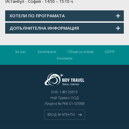
Истанбул - София - 14:50 – 15:10 ч.
ХОТЕЛИ ПО ПРОГРАМАТА
ДОПЪЛНИТЕЛНА ИНФОРМАЦИЯ
За нас
Запитване
Общи условия
GDPR
Контакти
ЕИК: 148125819
Ной Травел ООД
Лиценз № РКК-01-05988
ВХОД ЗА АГЕНТИ