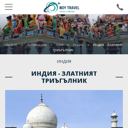
ВХОД ЗА АГЕНТИ
ХОТЕЛИ В БЪЛГАРИЯ
Начало
Дестинации
Азия
Индия
Индия - Златният
ДЕСТИНАЦИИ
триъгълник
ПОЧИВКИ
ИНДИЯ
ПРАЗНИЦИ
ИНДИЯ - ЗЛАТНИЯТ
ТРИЪГЪЛНИК
МЕРОПРИЯТИЯ
ДЕТСКИ ЛАГЕРИ
ПОЛЕТИ
КРУИЗИ