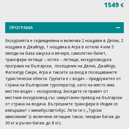
1549
€
ПРОГРАМА
Екскурзията е седемдневна и включва 2 нощувки в Делхи, 2
нощувки в Джайпур, 1 нощувка в Агра в хотели 4 или 5
звезди на база закуска и вечеря, самолетен билет,
трансфери летище – хотел – летище, екскурзоводска
програма на български, посещение на Делхи, Джайпур,
Фатехпур Сикри, Агра и таксите за вход в посещаваните
туристически обекти. Групата е с водач – придружител от
страна на българския туроператор, като на място има
местен водач – екскурзовод. Беседите се правят от
местния екскурзовод със симултанен превод на български
от страна на водача. Вътрешните трансфери в Индия се
извършват с минибус/автобус. Лети се с „Турски
авиолинии” (с включени летищни такси, чекиран багаж до
30 кг и ръчен багаж до 8 кг).