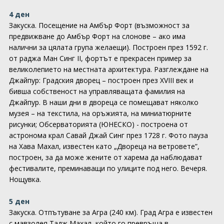
4 ден
Закуска. Посещение на Амбър Форт (възможност за
предвижване до Амбър Форт на слонове – ако има
налични за цялата група желаещи). Построен през 1592 г.
от раджа Ман Синг II, фортът е прекрасен пример за
великолепието на местната архитектура. Разглеждане на
Джайпур: Градския дворец – построен през XVIII век и
бивша собственост на управляващата фамилия на
Джайпур. В наши дни в двореца се помещават няколко
музея – на текстила, на оръжията, на миниатюрните
рисунки; Обсерваторията (ЮНЕСКО) - построена от
астронома крал Савай Джай Синг през 1728 г. Фото пауза
на Хава Махал, известен като „Двореца на ветровете”,
построен, за да може жените от харема да наблюдават
фестивалите, преминаващи по улиците под него. Вечеря.
Нощувка.
5 ден
Закуска. Отпътуване за Агра (240 км). Град Агра е известен
с мавзолея Тадж Махал, който го превръща в