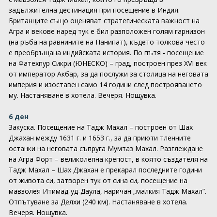
задължителна дестинация при посещение в Индия.
Британците също оценяват стратегическата важност на
Агра и векове наред тук е бил разположен голям гарнизон
(на ръба на равнините на Панипат), където толкова често
е преобръщана индийската история. По пътя - посещение
на Фатехпур Сикри (ЮНЕСКО) – град, построен през XVI век
от император Акбар, за да послужи за столица на неговата
империя и изоставен само 14 години след построяването
му. Настаняване в хотела. Вечеря. Нощувка.
6 ден
Закуска. Посещение на Тадж Махал – построен от Шах
Джахан между 1631 г. и 1653 г., за да приюти тленните
останки на неговата съпруга Мумтаз Махал. Разглеждане
на Агра Форт – великолепна крепост, в която създателя на
Тадж Махал – Шах Джахан е прекарал последните години
от живота си, затворен тук от сина си, посещение на
мавзолея Итимад-уд-Даула, наричан „малкия Тадж Махал”.
Отпътуване за Делхи (240 км). Настаняване в хотела.
Вечеря. Нощувка.