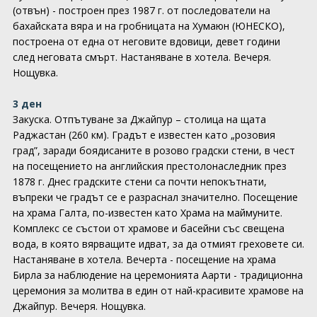
(отвън) - построен през 1987 г. от последователи на
бахайската вяра и на гробницата на Хумаюн (ЮНЕСКО),
построена от една от неговите вдовици, девет години
след неговата смърт. Настаняване в хотела. Вечеря.
Нощувка.
3 ден
Закуска. Отпътуване за Джайпур – столица на щата
Раджастан (260 км). Градът е известен като „розовия
град”, заради боядисаните в розово градски стени, в чест
на посещението на английския престолонаследник през
1878 г. Днес градските стени са почти непокътнати,
въпреки че градът се е разраснал значително. Посещение
на храма Галта, по-известен като Храма на маймуните.
Комплекс се състои от храмове и басейни със свещена
вода, в която вярващите идват, за да отмият греховете си.
Настаняване в хотела. Вечерта - посещение на храма
Бирла за наблюдение на церемонията Аарти - традиционна
церемония за молитва в един от най-красивите храмове на
Джайпур. Вечеря. Нощувка.