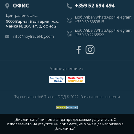
ОФИС
+359 52 694 494
Централен офис:
моб./Viber/WhatsApp/Telegram:
9000 Варна, България, ж.к.
+359 89 8689815
Чайка № 204, ет. 2, офис 2
моб./Viber/WhatsApp/Telegram:
+359 89 2265522
info@noytravel-bg.com
Можете да платите с:
Туроператор Ной Травел ООД © 2022. Всички права запазени
„Бисквитките“ ни помагат да предоставяме услугите си. С
използването на услугите ни приемате, че можем да използваме
„бисквитки“.