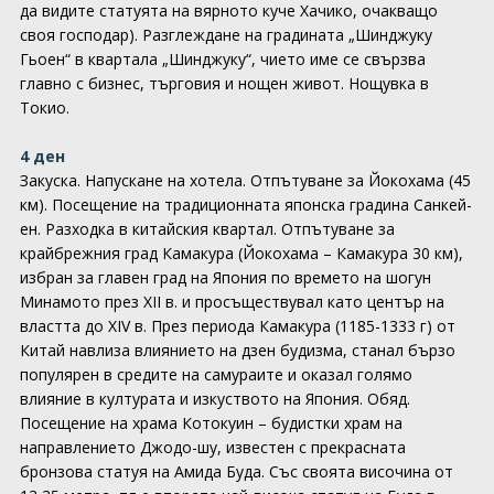
да видите статуята на вярното куче Хачико, очакващо
своя господар). Разглеждане на градината „Шинджуку
Гьоен“ в квартала „Шинджуку“, чието име се свързва
главно с бизнес, търговия и нощен живот. Нощувка в
Токио.
4 ден
Закуска. Напускане на хотела. Отпътуване за Йокохама (45
км). Посещение на традиционната японска градина Санкей-
ен. Разходка в китайския квартал. Отпътуване за
крайбрежния град Камакура (Йокохама – Камакура 30 км),
избран за главен град на Япония по времето на шогун
Минамото през XII в. и просъществувал като център на
властта до XIV в. През периода Камакура (1185-1333 г) от
Китай навлиза влиянието на дзен будизма, станал бързо
популярен в средите на самураите и оказал голямо
влияние в културата и изкуството на Япония. Обяд.
Посещение на храма Котокуин – будистки храм на
направлението Джодо-шу, известен с прекрасната
бронзова статуя на Амида Буда. Със своята височина от