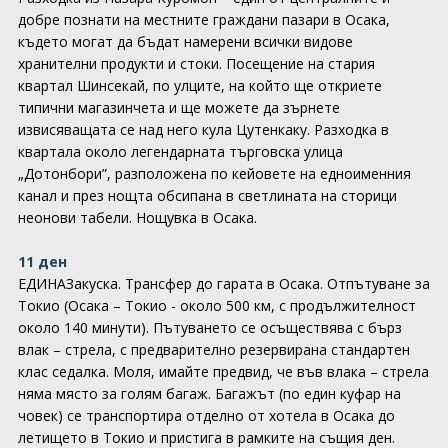
добре познати на местните граждани пазари в Осака,
където могат да бъдат намерени всички видове
хранителни продукти и стоки. Посещение на стария
квартал Шинсекай, по улците, на който ще откриете
типични магазинчета и ще можете да зърнете
извисяващата се над него кула Цутенкаку. Разходка в
квартала около легендарната търговска улица
„Дотонбори”, разположена по кейовете на едноименния
канал и през нощта обсипана в светлината на сторици
неонови табели. Нощувка в Осака.
11 ден
ЕДИНАЗакуска. Трансфер до гарата в Осака. Отпътуване за
Токио (Осака – Токио - около 500 км, с продължителност
около 140 минути). Пътуването се осъществява с бърз
влак – стрела, с предварително резервирана стандартен
клас седалка. Моля, имайте предвид, че във влака – стрела
няма място за голям багаж. Багажът (по един куфар на
човек) се транспортира отделно от хотела в Осака до
летището в Токио и пристига в рамките на същия ден.