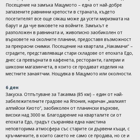
Посещение на замъка Мацумото – една от най-добре
запазените равнинни крепости в страната, където
посетителят все още сякаш може да усети миризмата на
барут и да чуе виковете на войните. Замъкът е
разположен в равнината и, живописно заобиколен от
върховете на околните планини, предоставя възможност
за прекрасни снимки. Посещение на квартала „Накамачи“ –
сградите, представляващи стари складове от епохата Едо,
днес са превърнати в кафенета, ресторанти, галерии и
шикозни магазинчета, в които се продават изделия на
местните занаятчии. Нощувка в Мацумото или околности.
6 ден
Закуска. Отпътуване за Такаяма (85 км) – един от най-
забележителните градове на Япония, наричан „малкият
алпийски Киото“, заобиколен от планински върхове,
високи над 3000 м. Благодарение на кварталите си от
епохата Едо, градът съхранява една наистина
неповторима атмосфера със старите си дървени къщи, с
кръчмичките, в които сакето не само се продава, но се и