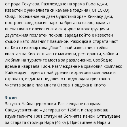
от рода Токугава. Разглеждане на храма Рьоан-джи,
известен с уникалната си каменна градина (ЮНЕСКО).
Обяд. Посещение на дзен будисткия храм Кинкаку-джи,
построен сред красив парк на брега на езеро, храмът
впечатлява с олекотената си дървена конструкция и
двуетажния позлатен покрив, заради който е известен
също и като Златният павилион. Разходка в старата част
на Киото из квартала „Гион“ – най-известният гейша
квартал на Киото, пълен с магазини, ресторанти, чайни и
любими на туристите места за развлечение. Свободно
време в квартала Гион. Разглеждане на храмовия комплекс
Кийомидзу – един от най-древните храмови комплекси в
страната, издигнат недалеч от водопада и кристално
чистата вода в планината Отова. Нощувка в Киото.
9 ден
Закуска. Чайна церемония. Разглеждане на храма
Санджусанген-до – датиращ от 1266 г. и съхраняващ
изумителните 1001 статуи на богинята Канон. Отпътуване
за старата столица Нара (46 км). Пристигане в Нара и