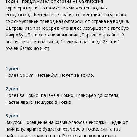
водач - придружител от страна на българския
туроператор, като на място има местен водач -
екскурзовод. Беседите се правят от местния екскурзовод
със симултанен превод на български от страна на водача.
Вътрешните трансфери в Япония се извършват с автобус/
микробус. Лети се с авиокомпания „Търкиш еърлайнс“ (с
включени летищни такси, 1 чекиран багаж до 23 кг и 1
ръчен багаж до 8 кг).
1 ден
Полет София - Истанбул. Полет за Токио.
2 ден
Полет за Токио. Кацане в Токио. Трансфер до хотела.
Настаняване. Нощувка в Токио.
3 ден
Закуска. Посещение на храма Асакуса Сенсоджи – един от
най-популярните будистки храмове в Токио, считан за
най–старият храм в града. Разходка по колоритната