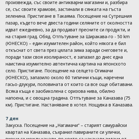
произвежда, със своите антикварни магазини и, разбира
се, със своите храмове, застинали в сянката на гъста
зеленина. Пристигане в Такаяма. Посещение на Сутрешния
пазар, където вече двеста години селяните от околността
идват ежедневно, за да продават пресните си продукти, и
на стария град. Обяд. Отпътуване за Ширакава-го - 50 km
(ЮНЕСКО) – един изумителен район, който някога е бил
откъснат от света през цялата зима заради снеговете и,
поради тази своя изолираност, е запазил до днес една
наистина изумително автентична картина на японското
село. Пристигане. Посещение на селцето Огимачи
(ЮНЕСКО), запазило около 60 типични къщи, наречени
гасьо-дзукури, половината от които са все още обитавани.
Всяка къща е заобиколена с оризова нива, обилно
напоена, и с овощна градина. Отпътуване за Каназава (75
км). Пристигане. Настаняване в хотел. Нощувка в Каназава.
7 ден
Закуска. Посещение на „Нагамачи“ – старият самурайски
квартал на Каназава, съхранил павираните си улички,
виещи се между канали, по които са накацали зидани от