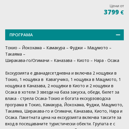
Цени от
3799
€
ПРОГРАМА
Токио – Йокохама – Камакура – Фуджи – Мацумото –
Такаяма –
Ширакава-го/Огимачи – Каназава – Киото – Нара - Осака
Екскурзията е дванадесетдневна и включва 2 нощувки в
Токио, 1 нощувка в Кавагучико, 1 нощувка в Мацумото, 1
нощувка в Каназава, 2 нощувки в Киото и 2 нощувки в
Осака в хотели 3 звезди на база закуска, обеди, билет за
влака - стрела Осака-Токио и богата екскурзоводска
програма в Токио, Камакура, Йокохама, Фуджи, Мацумото,
Такаяма, Ширакава-го и Огимачи, Каназава, Киото, Нара и
Осака. Пакетната цена на екскурзията включва таксите за
вход в посещаваните туристически обекти. Групата е с