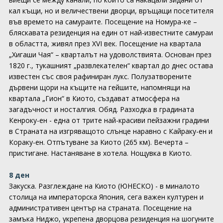
кал къщи, но и величествени дворци, връщащи посетителя
във времето на самураите. Посещение на Номура-ке –
бляскавата резиденция на един от най-известните самураи
в областта, живял през XVI век. Посещение на квартала
„Хигаши Чая“ – кварталът на удоволствията. Основан през
1820 г., тукашният „развлекателен“ квартал до днес остава
известен със своя рафиниран лукс. Полузатворените
дървени щори на къщите на гейшите, напомнящи на
квартала „Гион“ в Киото, създават атмосфера на
загадъчност и носталгия. Обяд. Разходка в градината
Кенроку-ен - една от трите най-красиви пейзажни градини
в Страната на изгряващото слънце наравно с Кайраку-ен и
Кораку-ен. Отпътуване за Киото (265 км). Вечерта –
пристигане. Настаняване в хотела. Нощувка в Киото.
8 ден
Закуска. Разглеждане на Киото (ЮНЕСКО) - в миналото
столица на императорска Япония, сега важен културен и
административен център на страната. Посещение на
замъка Ниджо, укрепена дворцова резиденция на шогуните