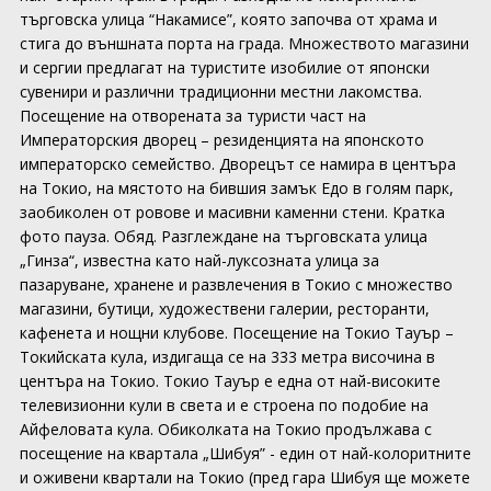
търговска улица “Накамисе”, която започва от храма и
стига до външната порта на града. Множеството магазини
и сергии предлагат на туристите изобилие от японски
сувенири и различни традиционни местни лакомства.
Посещение на отворената за туристи част на
Императорския дворец – резиденцията на японското
императорско семейство. Дворецът се намира в центъра
на Токио, на мястото на бившия замък Едо в голям парк,
заобиколен от ровове и масивни каменни стени. Кратка
фото пауза. Обяд. Разглеждане на търговската улица
„Гинза“, известна като най-луксозната улица за
пазаруване, хранене и развлечения в Токио с множество
магазини, бутици, художествени галерии, ресторанти,
кафенета и нощни клубове. Посещение на Токио Тауър –
Токийската кула, издигаща се на 333 метра височина в
центъра на Токио. Токио Тауър е една от най-високите
телевизионни кули в света и е строена по подобие на
Айфеловата кула. Обиколката на Токио продължава с
посещение на квартала „Шибуя” - един от най-колоритните
и оживени квартали на Токио (пред гара Шибуя ще можете