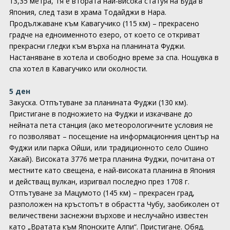
13,35 метра, тя е втората най-висока статуя на Буда в
Япония, след тази в храма Тодайджи в Нара.
Продължаване към Кавагучико (115 км) – прекрасено
градче на едноименното езеро, от което се откриват
прекрасни гледки към върха на планината Фуджи.
Настаняване в хотела и свободно време за спа. Нощувка в
спа хотел в Кавагучико или околности.
5 ден
Закуска. Отпътуване за планината Фуджи (130 км).
Пристигане в подножието на Фуджи и изкачване до
нейната пета станция (ако метеорологичните условия не
го позволяват – посещение на информационния център на
Фуджи или парка Ойши, или традиционното село Ошино
Хакай). Високата 3776 метра планина Фуджи, почитана от
местните като свещена, е най-високата планина в Япония
и действащ вулкан, изригвал последно през 1708 г.
Отпътуване за Мацумото (145 км) – прекрасен град,
разположен на кръстопът в обрастта Чубу, заобиколен от
величествени заснежни върхове и неслучайно известен
като „Вратата към Японските Алпи“. Пристигане. Обяд.