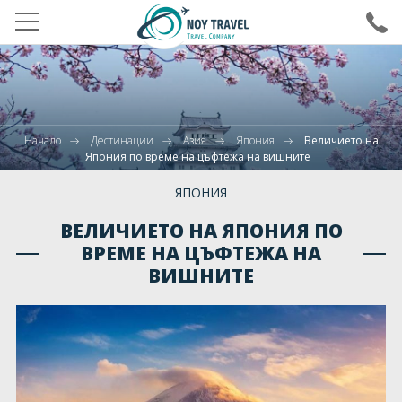
ВХОД ЗА АГЕНТИ
ХОТЕЛИ В БЪЛГАРИЯ
Начало
Дестинации
Азия
Япония
Величието на
ДЕСТИНАЦИИ
Япония по време на цъфтежа на вишните
ПОЧИВКИ
ЯПОНИЯ
ПРАЗНИЦИ
ВЕЛИЧИЕТО НА ЯПОНИЯ ПО
ВРЕМЕ НА ЦЪФТЕЖА НА
МЕРОПРИЯТИЯ
ВИШНИТЕ
ДЕТСКИ ЛАГЕРИ
ПОЛЕТИ
КРУИЗИ