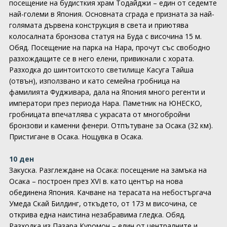
посещение на будисткия храм Тодайджи – един от седемте
най-големи в Япония. Основната сграда е призната за най-
голямата дървена конструкция в света и приютява
колосалната бронзова статуя на Буда с височина 15 м.
Обяд. Посещение на парка на Нара, прочут със свободно
разхождащите се в него елени, привикнали с хората.
Разходка до шинтоитското светилище Касуга Тайша
(отвън), използвано и като семейна гробница на
фамилията Фудживара, дала на Япония много регенти и
императори през периода Нара. Паметник на ЮНЕСКО,
гробницата впечатлява с украсата от многобройни
бронзови и каменни фенери. Отпътуване за Осака (32 км).
Пристигане в Осака. Нощувка в Осака.
10 ден
Закуска. Разглеждане на Осака: посещение на замъка на
Осака – построен през XVI в. като център на нова
обединена Япония. Качване на терасата на небостъргача
Умеда Скай Билдинг, откъдето, от 173 м височина, се
открива една наистина незабравима гледка. Обяд.
Разходка из Пазара Куромон – един от централните и