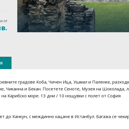
и от
лв.
я
древните градове Коба, Чичен Ица, Ушмал и Паленке, разход
че, Чиканна и Бекан. Посетете Сеноте, Музея на Шоколада, 
на Карибско море. 13 дни / 10 нощувки с полет от София
т до Канкун, с междинно кацане в Истанбул. Багажа се чекир