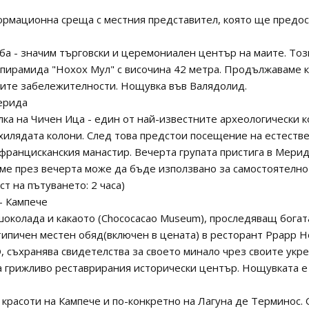
формационна среща с местния представител, която ще предо
ба - значим търговски и церемониален център на маите. Тоз
 пирамида "Нохох Мул" с височина 42 метра. Продължаваме к
ите забележителности. Нощувка във Валядолид.
ерида
лка на Чичен Ица - един от най-известните археологически 
хилядата колони. След това предстои посещение на естестве
францисканския манастир. Вечерта групата пристига в Мерид
еме през вечерта може да бъде използвано за самостоятелно
т на пътуването: 2 часа)
- Кампече
шоколада и какаото (Chococacao Museum), проследяващ богат
ипичен местен обяд(включен в цената) в ресторант Ppapp H
 съхранява свидетелства за своето минало чрез своите укре
 грижливо реставрирания исторически център. Нощувката е 
красоти на Кампече и по-конкретно на Лагуна де Терминос. 