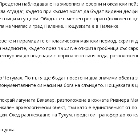
. Предстои наблюдаване на живописни езерни и океански пей
сла Агуада“, където при късмет могат да бъдат видени делф
 птици и гущери. Обядът е в местен ресторант(включен в цен
а на Чиапас и град Паленке. Нощувката е в Паленке.
овете и пирамидите от класическия маянски период, скрити 
надписите, където през 1952 г. е открита гробница със сар
 екскурзия до водопади с тюркоазено синя вода, разположе
о Четумал. По пътя ще бъдат посетени два значими обекта з
 монументалните си маски на бога на слънцето. Нощувката в 
покрай лагуната Бакалар, разположена в южната Ривиера Мая
никален археологически обект, тъй като е единственият от 
дки. След разглеждане на Тулум, предстои трансфер до хоте
ощувка.