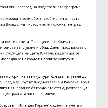
стави общ преглед на предстоящата програма.
и археологически обект, заобиколен от гъста
ъм Валядолид - исторически колониален град,
комплекси в света. Посещение на Храма на
н сеноте за плуване и обяд. Денят продължава с
а - столицата на щата Юкатан, където ще се
 изследване на града и неговите културни
ата история на тези култури. Следва пътуване до
ol Chac, маршрутът продължава към Кампече. Този
пления и останки от градската стена, разказващи
в централната част на Кампече.
Островът „Исла дел Кармен“ отделя лагуната от