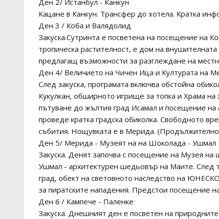
Ден 2/ Истанбул - Канкун
Кацане в Канкун. Трансфер до хотела. Кратка ин
Ден 3 / Коба и Валядолид
Закуска.Сутринта е посветена на посещение на Ко
тропическа растителност, е дом на внушителната
предлагащ възможности за разглеждане на местн
Ден 4/ Величието на Чичен Ица и Културата на М
След закуска, програмата включва обстойна обико
Кукулкан, обширното игрище за топка и Храма на 
пътуване до жълтия град Исамал и посещение на 
проведе кратка градска обиколка. Свободното вр
събития. Нощувката е в Мерида. (Продължителнос
Ден 5/ Мерида - Музеят на на Шоколада - Ушмал 
Закуска. Денят започва с посещение на Музея на 
Ушмал - архитектурен шедьовър на Маите. След т
град, обект на световното наследство на ЮНЕСКО,
за пиратските нападения. Предстои посещение на
Ден 6 / Кампече - Паленке
Закуска. Днешният ден е посветен на природните 