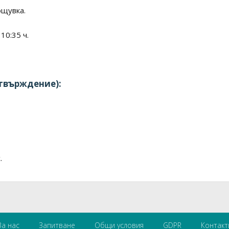
ощувка.
10:35 ч.
твърждение):
.
За нас
Запитване
Общи условия
GDPR
Контакт