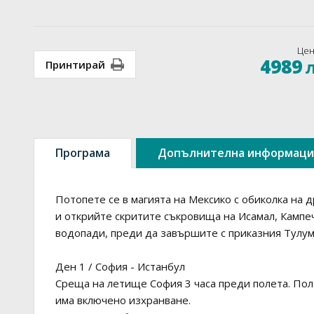
Цен
4989
Принтирай
Програма
Допълнителна информаци
Потопете се в магията на Мексико с обиколка на 
и открийте скритите съкровища на Исамал, Кампе
водопади, преди да завършите с приказния Тулум 
Ден 1 / София - Истанбул
Среща на летище София 3 часа преди полета. Поле
има включено изхранване.