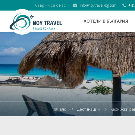
+35
Свържи се с нас:
info@noytravel-bg.com
ХОТЕЛИ В БЪЛГАРИЯ
Начало
Дестинации
Карибски ре