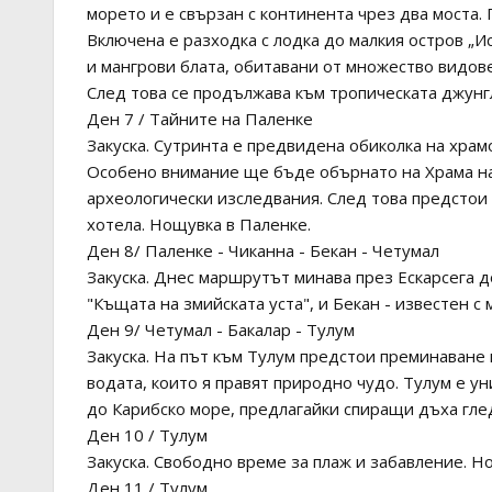
морето и е свързан с континента чрез два моста
Включена е разходка с лодка до малкия остров „И
и мангрови блата, обитавани от множество видове
След това се продължава към тропическата джунгл
Ден 7 / Тайните на Паленке
Закуска. Сутринта е предвидена обиколка на храм
Особено внимание ще бъде обърнато на Храма на 
археологически изследвания. След това предстои
хотела. Нощувка в Паленке.
Ден 8/ Паленке - Чиканна - Бекан - Четумал
Закуска. Днес маршрутът минава през Ескарсега д
"Къщата на змийската уста", и Бекан - известен с
Ден 9/ Четумал - Бакалар - Тулум
Закуска. На път към Тулум предстои преминаване 
водата, които я правят природно чудо. Тулум е у
до Карибско море, предлагайки спиращи дъха гле
Ден 10 / Тулум
Закуска. Свободно време за плаж и забавление. Н
Ден 11 / Тулум