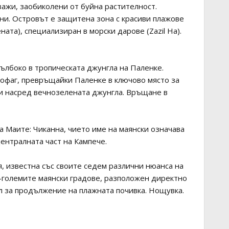
зажи, заобиколени от буйна растителност.
ини. Островът е защитена зона с красиви плажове
ата), специализиран в морски дарове (Zazil Ha).
дълбоко в тропическата джунгла на Паленке.
кофаг, превръщайки Паленке в ключово място за
ни насред вечнозелената джунгла. Връщане в
а Маите: Чиканна, чието име на маянски означава
централната част на Кампече.
, известна със своите седем различни нюанса на
по-големите маянски градове, разположен директно
л за продължение на плажната почивка. Нощувка.