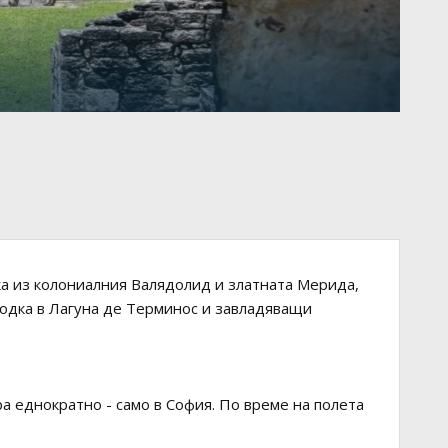
ка из колониалния Валядолид и златната Мерида,
лодка в Лагуна де Терминос и завладяващи
а еднократно - само в София. По време на полета