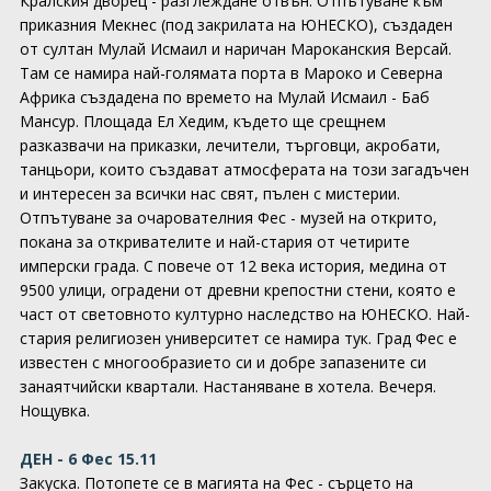
Кралския дворец - разглеждане отвън. Отпътуване към
приказния Мекнес (под закрилата на ЮНЕСКО), създаден
от султан Мулай Исмаил и наричан Мароканския Версай.
Там се намира най-голямата порта в Мароко и Северна
Африка създадена по времето на Мулай Исмаил - Баб
Мансур. Площада Ел Хедим, където ще срещнем
разказвачи на приказки, лечители, търговци, акробати,
танцьори, които създават атмосферата на този загадъчен
и интересен за всички нас свят, пълен с мистерии.
Отпътуване за очарователния Фес - музей на открито,
покана за откривателите и най-стария от четирите
имперски града. С повече от 12 века история, медина от
9500 улици, оградени от древни крепостни стени, която е
част от световното културно наследство на ЮНЕСКО. Най-
стария религиозен университет се намира тук. Град Фес е
известен с многообразието си и добре запазените си
занаятчийски квартали. Настаняване в хотела. Вечеря.
Нощувка.
ДЕН - 6 Фес 15.11
Закуска. Потопете се в магията на Фес - сърцето на