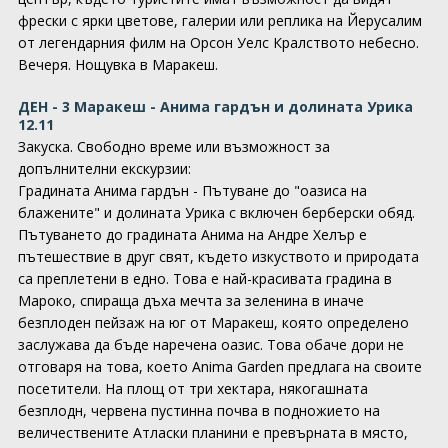
фрески с ярки цветове, галерии или реплика на Йерусалим
от легендарния филм на Орсон Уелс Кралството небесно.
Вечеря. Нощувка в Маракеш.
ДЕН - 3 Маракеш - Анима гардън и долината Урика
12.11
Закуска. Свободно време или възможност за
допълнителни екскурзии:
Градината Анима гардън - Пътуване до "оазиса на
блажените" и долината Урика с включен берберски обяд.
Пътуването до градината Анима на Андре Хелър е
пътешествие в друг свят, където изкуството и природата
са преплетени в едно. Това е най-красивата градина в
Мароко, спираща дъха мечта за зеленина в иначе
безплоден пейзаж на юг от Маракеш, която определено
заслужава да бъде наречена оазис. Това обаче дори не
отговаря на това, което Anima Garden предлага на своите
посетители. На площ от три хектара, някогашната
безплодн, червена пустинна почва в подножието на
величествените Атласки планини е превърната в място,