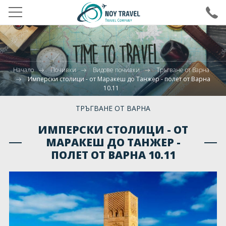
ВХОД ЗА АГЕНТИ
ХОТЕЛИ В БЪЛГАРИЯ
Начало
Почивки
Видове почивки
Тръгване от Варна
Имперски столици - от Маракеш до Танжер - полет от Варна
ДЕСТИНАЦИИ
10.11
ПОЧИВКИ
ТРЪГВАНЕ ОТ ВАРНА
ПРАЗНИЦИ
ИМПЕРСКИ СТОЛИЦИ - ОТ
МАРАКЕШ ДО ТАНЖЕР -
МЕРОПРИЯТИЯ
ПОЛЕТ ОТ ВАРНА 10.11
ДЕТСКИ ЛАГЕРИ
ПОЛЕТИ
КРУИЗИ