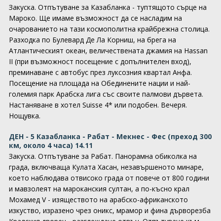
Закуска. Отпътуване за Казабланка - туптящото сърце на
Мароко. Ще имаме възможност да се насладим на
очарованието на тази космополитна крайбрежна столица.
Разходка по Булевард Де Ла Корниш, на брега на
Атлантическият океан, величествената джамия на Hassan
II (при възможност посещение с допълнителен вход),
преминаване с автобус през луксозния квартал Анфа.
Посещение на площада на Обединените нации и най-
големия парк Арабска лига със своите палмови дървета.
Настаняване в хотел Suisse 4* или подобен. Вечеря.
Нощувка.
ДЕН - 5 Казабланка - Рабат - Мекнес - Фес (преход 300
км, около 4 часа) 14.11
Закуска. Отпътуване за Рабат. Панорамна обиколка на
града, включваща Кулата Хасан, незавършеното минаре,
което наблюдава отвисоко града от повече от 800 години
и мавзолеят на мароканския султан, а по-късно крал
Мохамед V - изяществото на арабско-африканското
изкуство, изразено чрез оникс, мрамор и фина дърворезба