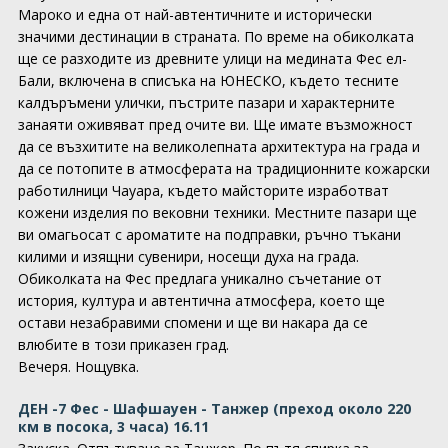
Мароко и една от най-автентичните и исторически
значими дестинации в страната. По време на обиколката
ще се разходите из древните улици на медината Фес ел-
Бали, включена в списъка на ЮНЕСКО, където тесните
калдъръмени улички, пъстрите пазари и характерните
занаяти оживяват пред очите ви. Ще имате възможност
да се възхитите на великолепната архитектура на града и
да се потопите в атмосферата на традиционните кожарски
работилници Чауара, където майсторите изработват
кожени изделия по вековни техники. Местните пазари ще
ви омагьосат с ароматите на подправки, ръчно тъкани
килими и изящни сувенири, носещи духа на града.
Обиколката на Фес предлага уникално съчетание от
история, култура и автентична атмосфера, което ще
остави незабравими спомени и ще ви накара да се
влюбите в този приказен град.
Вечеря. Нощувка.
ДЕН -7 Фес - Шафшауен - Танжер (преход около 220
км в посока, 3 часа) 16.11