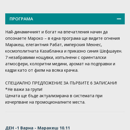
ПРОГРАМА
Най-динамичният и богат на впечатления начин да
опознаете Мароко – в една програма ще видите огнения
Маракеш, елегантния Рабат, имперския Мекнес,
космополитната Казабланка и приказно синия Шефшауен.
7 незабравими нощувки, изпълнени с ориенталски
атмосфери, колоритни медини, аромат на подправки и
кадри като от филм на всяка крачка.
СПЕЦИАЛНО ПРЕДЛОЖЕНИЕ ЗА ПЪРВИТЕ 6 ЗАПИСАНИ!
*Не важи за групи!
Цената ще бъде актуализирана в системата при
изчерпване на промоционалните места.
ДЕН -1 Варна - Маракеш 10.11