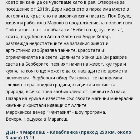
което ви кани да се чувстваме като в рая. Отворена за
посещение от 2016г. Дори кафенето в парка има място в
историята, кръстено на американския писател Пол Боулс,
живял и работил в Мароко в продължение на половин век.
Той е известен с творбата си "Небето над пустинята“,
която, подобно на Anima Garten на Андре Хелър,
разглежда недостатъците на западния живот и
артистично изобразява тайните, красотата и
ограниченията на света. Долината Урика ще Ви разкрие
света на Берберите, техният начин на живот, култура и
кухня, на която ще можете да се насладите по време на
включеният берберски обяд. Разкриват се панорамни
гледки с терасовидни градини, къщички и истинска
природа, всичко това заобиколено от средните Атласи.
Пазара на Урика е известен със своите магични минерални
камъни и кристали идващи от Алпите.
Мароканска вечер "Фантазия" - шоу програма.
Вечеря. Нощувка в Маракеш.
ДЕН - 4 Маракеш - Казабланка (преход 250 км, около
3 часа) 13.11