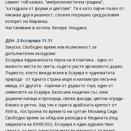
самият той казвал, “импресионистична градина”,
“катедрала от форми и цветове”. Тя е като парче пъзел от
някаква друга реалност, сложен погрешно сред розовия
колорит на Маракеш.
Настаняване в хотела. Вечеря. Нощувка.
ДЕН -2 Ессауира 11.11
Закуска. Свободно време или възможност за
допълнителни екскурзии:
Ессауира Африканската перла на Атлантика - едно от
малкото места по света, където расте аргановото дърво.
Първото, което вижда всеки в Есауира е чудноватата
природа - от едната страна море и километри пясъчна
ивица, от другата - горички от дървото тхуя, един от
символите на Есауира. Белосани къщички със сини
дървени капаци и прозорци, свежи фасади, цветни огради -
близко и уютно. Зад тях е скрита арабската крепост от
XVIII в., построена по времето на султан Мохамед Сиди.
Свободно време за обяд или разходка в Медината (под
закрилата на ЮНЕСКО). Ессауира е един художествен
център, където туристите имат възможност да видят