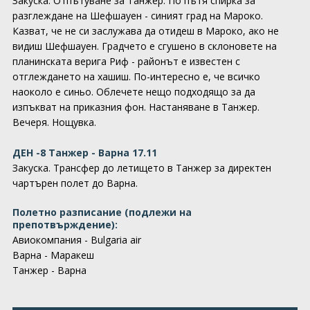
Закуска. Отпътуване за Танжер. По пътя спирка за
разглеждане на Шефшауен - синият град на Мароко.
Казват, че не си заслужава да отидеш в Мароко, ако не
видиш Шефшауен. Градчето е сгушено в склоновете на
планинската верига Риф - районът е известен с
отглеждането на хашиш. По-интересно е, че всичко
наоколо е синьо. Облечете нещо подходящо за да
изпъкват на приказния фон. Настаняване в Танжер.
Вечеря. Нощувка.
ДЕН -8 Танжер - Варна 17.11
Закуска. Трансфер до летището в Танжер за директен
чартърен полет до Варна.
Полетно разписание (подлежи на
прeпотвърждение):
Авиокомпания - Bulgaria air
Варна - Маракеш
Танжер - Варна