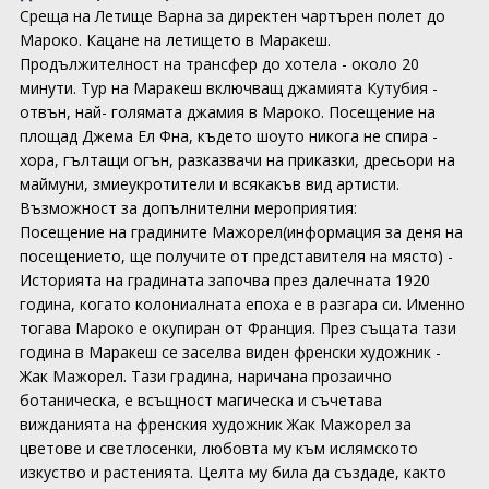
Среща на Летище Варна за директен чартърен полет до
Мароко. Кацане на летището в Маракеш.
Продължителност на трансфер до хотела - около 20
минути. Тур на Маракеш включващ джамията Кутубия -
отвън, най- голямата джамия в Мароко. Посещение на
площад Джема Ел Фна, където шоуто никога не спира -
хора, гълтащи огън, разказвачи на приказки, дресьори на
маймуни, змиеукротители и всякакъв вид артисти.
Възможност за допълнителни мероприятия:
Посещение на градините Мажорел(информация за деня на
посещението, ще получите от представителя на място) -
Историята на градината започва през далечната 1920
година, когато колониалната епоха е в разгара си. Именно
тогава Мароко е окупиран от Франция. През същата тази
година в Маракеш се заселва виден френски художник -
Жак Мажорел. Тази градина, наричана прозаично
ботаническа, е всъщност магическа и съчетава
вижданията на френския художник Жак Мажорел за
цветове и светлосенки, любовта му към ислямското
изкуство и растенията. Целта му била да създаде, както