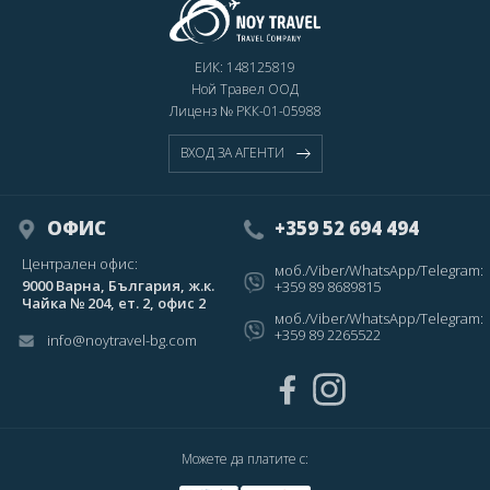
ЕИК: 148125819
Ной Травел ООД
Лиценз № РКК-01-05988
ВХОД ЗА АГЕНТИ
ОФИС
+359 52 694 494
Централен офис:
моб./Viber/WhatsApp/Telegram:
9000 Варна, България, ж.к.
+359 89 8689815
Чайка № 204, ет. 2, офис 2
моб./Viber/WhatsApp/Telegram:
+359 89 2265522
info@noytravel-bg.com
Можете да платите с: