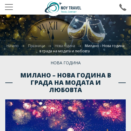
ВХОД ЗА АГЕНТИ
ХОТЕЛИ В БЪЛГАРИЯ
Начало
Празници
Нова година
Милано – Нова година
ДЕСТИНАЦИИ
в града на модата и любовта
ПОЧИВКИ
НОВА ГОДИНА
ПРАЗНИЦИ
МИЛАНО – НОВА ГОДИНА В
ГРАДА НА МОДАТА И
МЕРОПРИЯТИЯ
ЛЮБОВТА
ДЕТСКИ ЛАГЕРИ
ПОЛЕТИ
КРУИЗИ